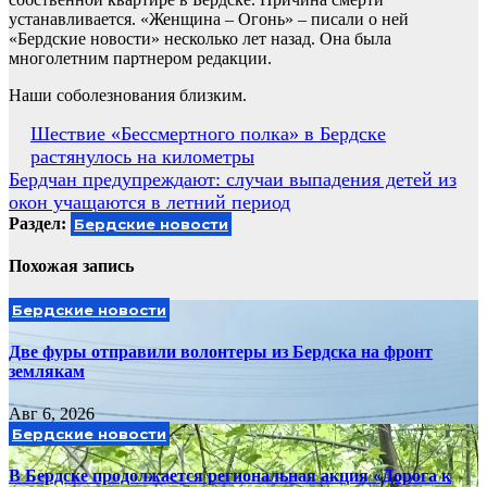
устанавливается. «Женщина – Огонь» – писали о ней
«Бердские новости» несколько лет назад. Она была
многолетним партнером редакции.
Наши соболезнования близким.
Навигация
Шествие «Бессмертного полка» в Бердске
растянулось на километры
по
Бердчан предупреждают: случаи выпадения детей из
записям
окон учащаются в летний период
Раздел:
Бердские новости
Похожая запись
Бердские новости
Две фуры отправили волонтеры из Бердска на фронт
землякам
Авг 6, 2026
Бердские новости
В Бердске продолжается региональная акция «Дорога к