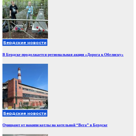
Бердские новости
В Бердске продолжается региональная акция «Дорога к Обелиску»
Бердские новости
Очищают от накипи котлы на котельной “Вега” в Бердске