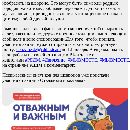
изобразить на шевроне. Это могут быть: символы родных
городов; животные; любимые персонажи детский сказок и
мультфильмов; природные явления; мотивирующие слова и
цитаты; любой другой рисунок.
Главное – дать волю фантазии и творчеству, чтобы выразить
свое уважение и поддержку военнослужащим, выполняющим
свой долг в зоне спецоперации.Для того, чтобы принять
участие в акции, нужно отправить эскиз на электронную
почту:
deti.vmeste@rddm.team
до 13 ноября. А еще выложить
свои работы на своей странице в ВКонтакте с
хэштегами
#РДДМ
,
#Движение
,
#МЫВМЕСТЕ
,
#МЫВМЕСТЕд
на страничке РДДМ в комментариях!
Первыеэскизы рисунков для шевронов уже прислали
участники акции «Отважным и важным».