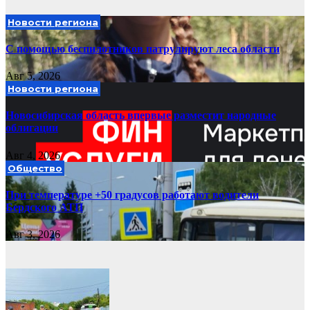
Новости региона
С помощью беспилотников патрулируют леса области
Авг 5, 2026
Новости региона
Новосибирская область впервые разместит народные
облигации
Авг 4, 2026
Общество
При температуре +50 градусов работают водители
Бердского АТП
Авг 3, 2026