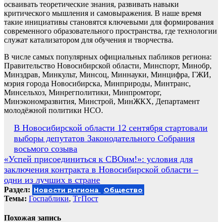
осваивать теоретические знания, развивать навыки
критического мышления и самовыражения. В наше время
такие инициативы становятся ключевыми для формирования
современного образовательного пространства, где технологии
служат катализатором для обучения и творчества.
В числе самых популярных официальных пабликов региона:
Правительство Новосибирской области, Минспорт, Минобр,
Минздрав, Минкульт, Минсоц, Миннауки, Минцифра, ГЖИ,
мэрия города Новосибирска, Минприроды, Минтранс,
Минсельхоз, Минрегполитики, Минпромторг,
Минэкономразвития, Минстрой, МинЖКХ, Департамент
молодёжной политики НСО.
Навигация
В Новосибирской области 12 сентября стартовали
выборы депутатов Законодательного Собрания
по
восьмого созыва
записям
«Успей присоединиться к СВОим!»: условия для
заключения контракта в Новосибирской области –
одни из лучших в стране
Раздел:
Новости региона
Общество
Темы:
Госпаблики
,
ТгПост
Похожая запись