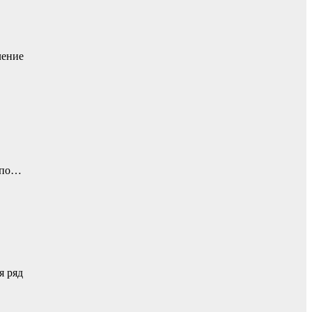
ление
й по…
я ряд