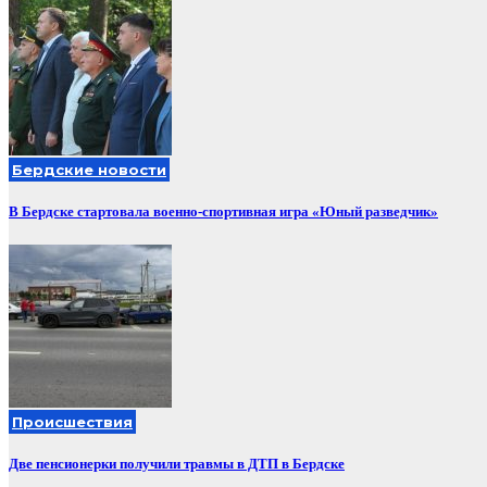
Бердские новости
В Бердске стартовала военно-спортивная игра «Юный разведчик»
Происшествия
Две пенсионерки получили травмы в ДТП в Бердске