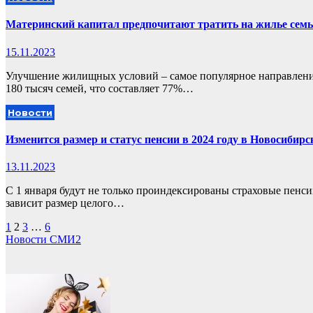
Материнский капитал предпочитают тратить на жилье семь
15.11.2023
Улучшение жилищных условий – самое популярное направление
180 тысяч семей, что составляет 77%…
Новости
Изменится размер и статус пенсии в 2024 году в Новосибирс
13.11.2023
С 1 января будут не только проиндексированы страховые пенс
зависит размер целого…
Пагинация
1
2
3
…
6
Новости СМИ2
записей