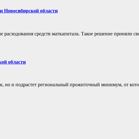
и Новосибирской области
 расходования средств маткапитала. Такое решение приняли с
кой области
ии, но и подрастет региональный прожиточный минимум, от кот