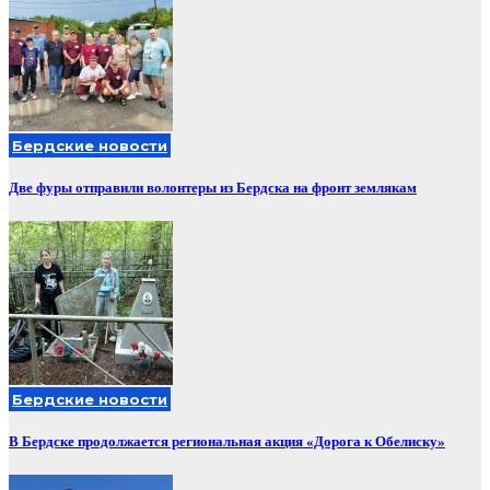
Бердские новости
Две фуры отправили волонтеры из Бердска на фронт землякам
Бердские новости
В Бердске продолжается региональная акция «Дорога к Обелиску»