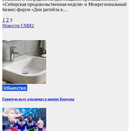
«Сибирская продовольственная неделя» и Межрегиональный
бизнес-форум «Дни ритейла в…
Пагинация
1
2
3
Новости СМИ2
записей
Общество
Горячую воду отключат в центре Бердска