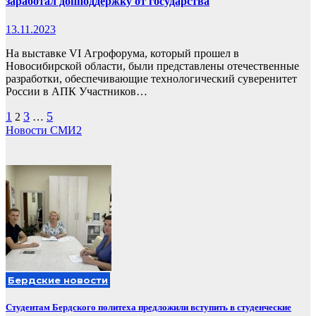
заработал допподдержку от государства
13.11.2023
На выставке VI Агрофорума, который прошел в
Новосибирской области, были представлены отечественные
разработки, обеспечивающие технологический суверенитет
России в АПК Участников…
Пагинация
1
3
5
2
…
Новости СМИ2
записей
Бердские новости
Студентам Бердского политеха предложили вступить в студенческие