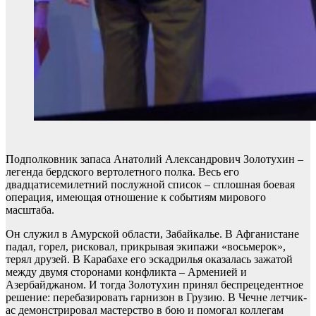
Подполковник запаса Анатолий Александрович Золотухин –
легенда бердского вертолетного полка. Весь его
двадцатисемилетний послужной список – сплошная боевая
операция, имеющая отношение к событиям мирового
масштаба.
Он служил в Амурской области, Забайкалье. В Афганистане
падал, горел, рисковал, прикрывая экипажи «восьмерок»,
терял друзей. В Карабахе его эскадрилья оказалась зажатой
между двумя сторонами конфликта – Арменией и
Азербайджаном. И тогда Золотухин принял беспрецедентное
решение: перебазировать гарнизон в Грузию. В Чечне летчик-
ас демонстрировал мастерство в бою и помогал коллегам