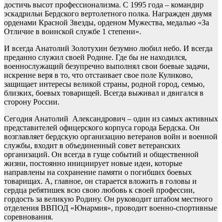
достичь высот профессионализма. С 1995 года – командир
эскадрильи Бердского вертолетного полка
.
Награжден двумя
орденами Красной Звезды, орденом Мужества, медалью «За
Отличие в воинской службе 1 степени».
И всегда Анатолий Золотухин безумно любил небо. И всегда
преданно служил своей Родине. Где бы не находился,
военнослужащий безупречно выполнял свои боевые задачи,
искренне веря в то, что отстаивает свое поле Куликово,
защищает интересы великой страны, родной город, семью,
близких, боевых товарищей. Всегда выживал и двигался в
сторону России.
Сегодня Анатолий Александрович – один из самых активных
представителей офицерского корпуса города Бердска. Он
возглавляет бердскую организацию ветеранов войн и военной
службы, входит в объединенный совет ветеранских
организаций. Он всегда в гуще событий и общественной
жизни, постоянно инициирует новые идеи, которые
направлены на сохранение памяти о погибших боевых
товарищах. А, главное, он старается вложить в головы и
сердца ребятишек всю свою любовь к своей профессии,
гордость за великую Родину. Он руководит штабом местного
отделения ВВПОД «Юнармия», проводит военно-спортивные
соревнования.