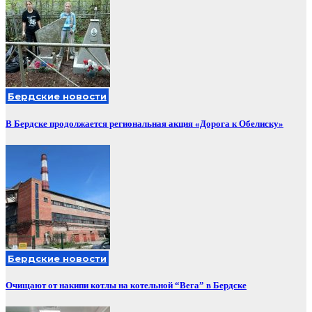
Бердские новости
В Бердске продолжается региональная акция «Дорога к Обелиску»
Бердские новости
Очищают от накипи котлы на котельной “Вега” в Бердске