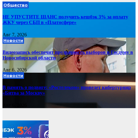
Общество
НЕ УПУСТИТЕ ШАНС получить кешбэк 3% за оплату
ЖКУ через СБП в «Платосфере»
Авг 7, 2026
Новости
Видеозапись обеспечит прозрачность выборов в Госдуму в
Новосибирской области
Авг 6, 2026
Новости
В память о подвиге: «Ростелеком» проведет кибертурнир
«Битва за Москву»
Авг 6, 2026