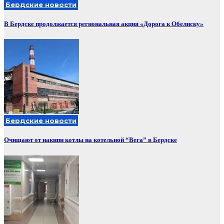
Бердские новости
В Бердске продолжается региональная акция «Дорога к Обелиску»
Бердские новости
Очищают от накипи котлы на котельной “Вега” в Бердске