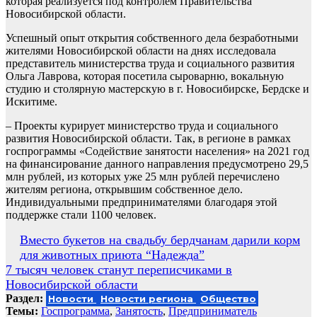
которая реализуется под контролем Правительства
Новосибирской области.
Успешный опыт открытия собственного дела безработными
жителями Новосибирской области на днях исследовала
представитель министерства труда и социального развития
Ольга Лаврова, которая посетила сыроварню, вокальную
студию и столярную мастерскую в г. Новосибирске, Бердске и
Искитиме.
– Проекты курирует министерство труда и социального
развития Новосибирской области. Так, в регионе в рамках
госпрограммы «Содействие занятости населения» на 2021 год
на финансирование данного направления предусмотрено 29,5
млн рублей, из которых уже 25 млн рублей перечислено
жителям региона, открывшим собственное дело.
Индивидуальными предпринимателями благодаря этой
поддержке стали 1100 человек.
Навигация
Вместо букетов на свадьбу бердчанам дарили корм
для животных приюта “Надежда”
по
7 тысяч человек станут переписчиками в
записям
Новосибирской области
Раздел:
Новости
Новости региона
Общество
Темы:
Госпрограмма
,
Занятость
,
Предприниматель