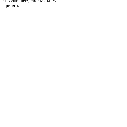
«Liveinternet», «top.Mail.ru».
Принять