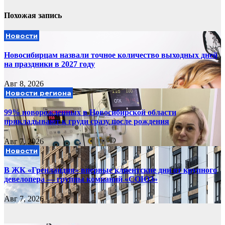
Похожая запись
Новости
Новосибирцам назвали точное количество выходных дней
на праздники в 2027 году
Авг 8, 2026
Новости региона
99% новорожденных в Новосибирской области
прикладывают к груди сразу после рождения
Авг 7, 2026
Новости
В ЖК «Гренландия» впервые клиентские дни от крупного
девелопера — группы компаний «СОЮЗ»
Авг 7, 2026