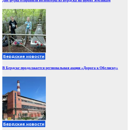
Две фуры отправили волонтеры из Бердска на фронт землякам
Бердские новости
В Бердске продолжается региональная акция «Дорога к Обелиску»
Бердские новости