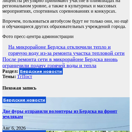
лицеисты регулярно принимают участие в олимпиадах на
региональном уровне, а также в культурных и массовых
мероприятиях, спортивных соревнованиях и конкурсах.
Впрочем, пользоваться автобусом будут не только они, но ещё
и обучающиеся других образовательных учреждений города.
Фото пресс-центра администрации
Навигация
На микрорайоне Бердска отключили тепло и
горячую воду из-за ремонта участка тепловой сети
по
После ремонта сети в микрорайоне Бердска вновь
записям
ограничили подачу горячей воды и тепла
Раздел:
Бердские новости
Темы:
ТгПост
Похожая запись
Бердские новости
Две фуры отправили волонтеры из Бердска на фронт
землякам
Авг 6, 2026