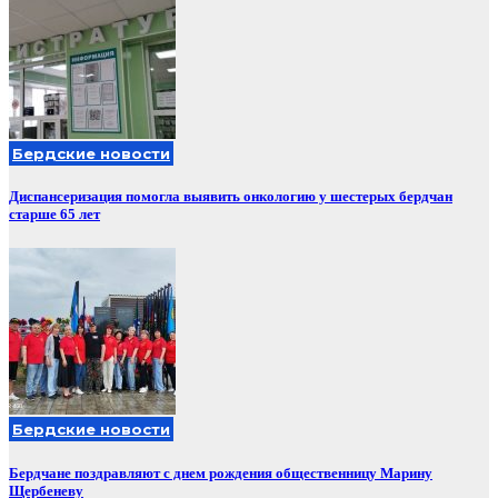
Бердские новости
Диспансеризация помогла выявить онкологию у шестерых бердчан
старше 65 лет
Бердские новости
Бердчане поздравляют с днем рождения общественницу Марину
Щербеневу