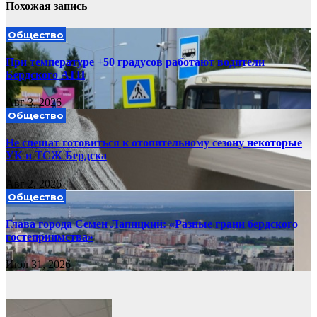
Похожая запись
Общество
При температуре +50 градусов работают водители
Бердского АТП
Авг 3, 2026
Общество
Не спешат готовиться к отопительному сезону некоторые
УК и ТСЖ Бердска
Авг 2, 2026
Общество
Глава города Семен Лапицкий: «Разные грани бердского
гостеприимства»
Июл 31, 2026