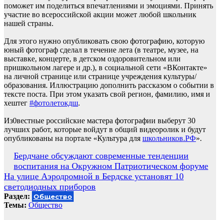
поможет им поделиться впечатлениями и эмоциями. Принять
участие во всероссийской акции может любой школьник
нашей страны.
Для этого нужно опубликовать свою фотографию, которую
юный фотограф сделал в течение лета (в театре, музее, на
выставке, концерте, в детском оздоровительном или
пришкольном лагере и др.), в социальной сети «ВКонтакте»
на личной странице или странице учреждения культуры/
образования. Иллюстрацию дополнить рассказом о событии в
тексте поста. При этом указать свой регион, фамилию, имя и
хештег
#фотолетокдш
.
Из0вестные российские мастера фотографии выберут 30
лучших работ, которые войдут в общий видеоролик и будут
опубликованы на портале «Культура для
школьников.РФ
».
Навигация
Бердчане обсуждают современные тенденции
воспитания на Окружном Патриотическом форуме
по
На улице Аэродромной в Бердске установят 10
записям
светодиодных приборов
Раздел:
Общество
Темы:
Общество