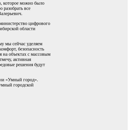
ов, которое можно было
ю разобрать все
Валерьевич.
 министерство цифрового
сибирской области
му мы сейчас уделяем
комфорт, безопасность
я на объектах с массовым
тмечу, активная
редовые решения будут
сии «Умный город».
 умный городской