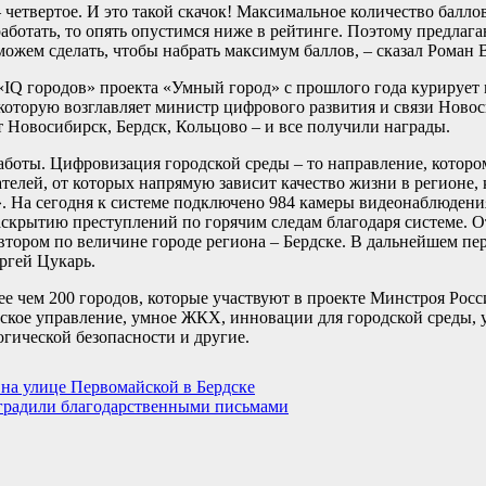
 – четвертое. И это такой скачок! Максимальное количество балл
 работать, то опять опустимся ниже в рейтинге. Поэтому предлага
можем сделать, чтобы набрать максимум баллов, – сказал Роман 
«IQ городов» проекта «Умный город» с прошлого года курирует
, которую возглавляет министр цифрового развития и связи Ново
т Новосибирск, Бердск, Кольцово – и все получили награды.
работы. Цифровизация городской среды – то направление, которо
елей, от которых напрямую зависит качество жизни в регионе, 
». На сегодня к системе подключено 984 камеры видеонаблюдени
скрытию преступлений по горячим следам благодаря системе. О
 втором по величине городе региона – Бердске. В дальнейшем пе
ергей Цукарь.
ее чем 200 городов, которые участвуют в проекте Минстроя Рос
дское управление, умное ЖКХ, инновации для городской среды,
гической безопасности и другие.
на улице Первомайской в Бердске
аградили благодарственными письмами