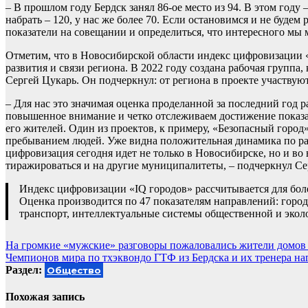
– В прошлом году Бердск занял 86-ое место из 94. В этом году
набрать – 120, у нас же более 70. Если остановимся и не будем
показатели на совещании и определиться, что интересного мы 
Отметим, что в Новосибирской области индекс цифровизации 
развития и связи региона. В 2022 году создана рабочая группа
Сергей Цукарь. Он подчеркнул: от региона в проекте участвую
– Для нас это значимая оценка проделанной за последний год 
повышенное внимание и четко отслеживаем достижение показат
его жителей. Один из проектов, к примеру, «Безопасный город
пребыванием людей. Уже видна положительная динамика по ра
цифровизация сегодня идет не только в Новосибирске, но и во
тиражироваться и на другие муниципалитеты, – подчеркнул С
Индекс цифровизации «IQ городов» рассчитывается для бол
Оценка производится по 47 показателям направлений: горо
транспорт, интеллектуальные системы общественной и эколо
Навигация
На громкие «мужские» разговоры пожаловались жители домов 
Чемпионов мира по тхэквондо ГТФ из Бердска и их тренера н
по
Раздел:
Общество
записям
Похожая запись