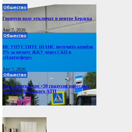
Общество
Горячую воду отключат в центре Бердска
Авг 7, 2026
Общество
НЕ УПУСТИТЕ ШАНС получить кешбэк
3% за оплату ЖКУ через СБП в
«Платосфере»
Авг 7, 2026
Общество
При температуре +50 градусов работают
водители Бердского АТП
Авг 3, 2026