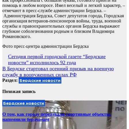
как профессионала с большой буквы, готового прийти на
помощь в любом вопросе. Имел веселый и легкий характер, –
отмечают в пресс-службе администрации Бердска. –
Администрация Бердска, Совет депутатов города, Городская
организация ветеранов-пенсионеров войны, труда, военной
службы и правоохранительных органов Бердска выражают
глубокие соболезнования родным и близким Владимира
Романовского.
Фото пресс-центра администрации Бердска
Навигация
Сегодня первой городской газете “Бердские
новости” исполнилось 92 года
по
В Бердске стартовал осенний призыв на военную
записям
службу в вооруженных силах РФ
Раздел:
Бердские новости
Похожая запись
Бердские новости
О том, как городу передавали спортивные объекты,
напомнили бердчанам