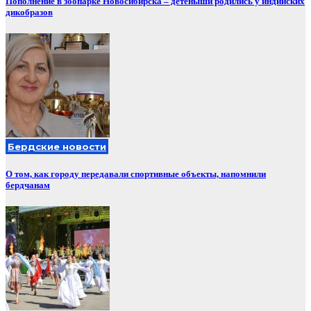
Пополнение в зоопарке Новосибирска – детеныши родились у индийских
дикобразов
Бердские новости
О том, как городу передавали спортивные объекты, напомнили
бердчанам