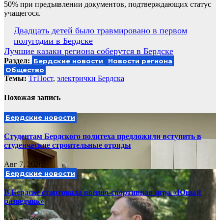
50% при предъявлении документов, подтверждающих статус
учащегося.
Навигация
Двадцать детей было травмировано в первом
полугодии в Бердске
по
Лучшие казаки региона соберутся в Бердске
записям
Раздел:
Бердские новости
Новости региона
Общество
Темы:
ТгПост
,
электрички Бердска
Похожая запись
Бердские новости
Студентам Бердского политеха предложили вступить в
студенческие строительные отряды
Авг 7, 2026
Бердские новости
В Бердске стартовала военно-спортивная игра «Юный
разведчик»