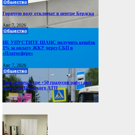
Общество
Горячую воду отключат в центре Бердска
Авг 7, 2026
Общество
НЕ УПУСТИТЕ ШАНС получить кешбэк
3% за оплату ЖКУ через СБП в
«Платосфере»
Авг 7, 2026
Общество
При температуре +50 градусов работают
водители Бердского АТП
Авг 3, 2026