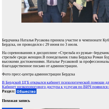
Бердчанка Наталья Русакова приняла участие в чемпионате Ку
Бердска, он проводился с 29 июня по 3 июля.
На соревнованиях в дисциплине «Стрельба из ружья» бердчанка
стрельбе среди женщин.В понедельник глава Бердска Роман Бу
высокими достижениями. Наталье Русаковой за профессиональн
благодарственное письмо от администрации.
Фото пресс-центра администрации Бердска
Навигация
В Бердской ЦГБ открылся кабинет психологической помощи д
Кабинет низкопорогового доступа к услугам по ВИЧ появился
по
Раздел:
Общество
записям
Похожая запись