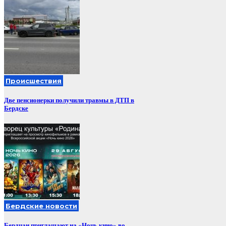
Происшествия
Две пенсионерки получили травмы в ДТП в
Бердске
Бердские новости
Бердчан приглашают на «Ночь кино» во