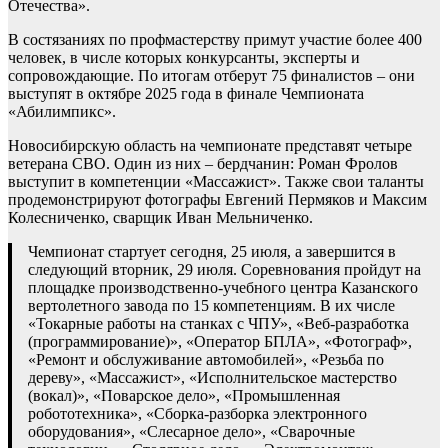
Отечества».
В состязаниях по профмастерству примут участие более 400
человек, в числе которых конкурсанты, эксперты и
сопровождающие. По итогам отберут 75 финалистов – они
выступят в октябре 2025 года в финале Чемпионата
«Абилимпикс».
Новосибирскую область на чемпионате представят четыре
ветерана СВО. Один из них – бердчанин: Роман Фролов
выступит в компетенции «Массажист». Также свои таланты
продемонстрируют фотографы Евгений Пермяков и Максим
Колесниченко, сварщик Иван Мельниченко.
Чемпионат стартует сегодня, 25 июля, а завершится в
следующий вторник, 29 июля. Соревнования пройдут на
площадке производственно-учебного центра Казанского
вертолетного завода по 15 компетенциям. В их числе
«Токарные работы на станках с ЧПУ», «Веб-разработка
(программирование)», «Оператор БПЛА», «Фотограф»,
«Ремонт и обслуживание автомобилей», «Резьба по
дереву», «Массажист», «Исполнительское мастерство
(вокал)», «Поварское дело», «Промышленная
робототехника», «Сборка-разборка электронного
оборудования», «Слесарное дело», «Сварочные