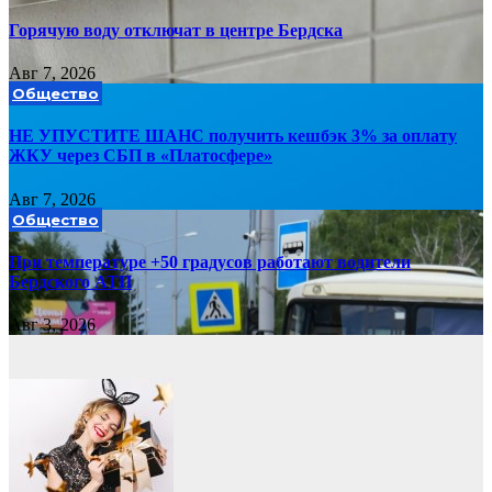
Горячую воду отключат в центре Бердска
Авг 7, 2026
Общество
НЕ УПУСТИТЕ ШАНС получить кешбэк 3% за оплату
ЖКУ через СБП в «Платосфере»
Авг 7, 2026
Общество
При температуре +50 градусов работают водители
Бердского АТП
Авг 3, 2026