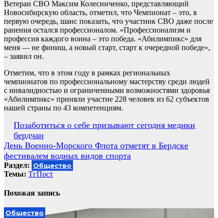
Ветеран СВО Максим Колесниченко, представляющий
Новосибирскую область, отметил, что Чемпионат – это, в
первую очередь, шанс показать, что участник СВО даже после
ранения остался профессионалом. «Профессионализм и
профессия каждого воина – это победа. «Абилимпикс» для
меня — не финиш, а новый старт, старт к очередной победе»,
– заявил он.
Отметим, что в этом году в рамках региональных
чемпионатов по профессиональному мастерству среди людей
с инвалидностью и ограниченными возможностями здоровья
«Абилимпикс» приняли участие 228 человек из 62 субъектов
нашей страны по 43 компетенциям.
Навигация
Позаботиться о себе призывают сегодня медики
бердчан
по
День Военно-Морского Флота отметят в Бердске
записям
фестивалем водных видов спорта
Раздел:
Общество
Темы:
ТгПост
Похожая запись
Общество