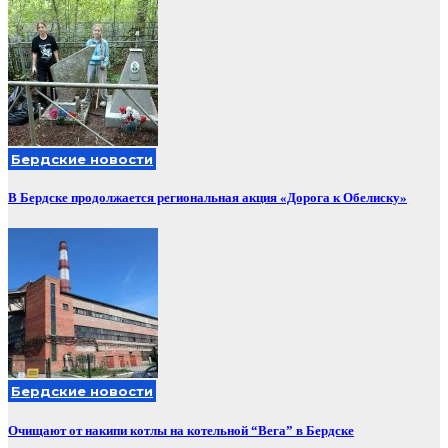
Бердские новости
В Бердске продолжается региональная акция «Дорога к Обелиску»
Бердские новости
Очищают от накипи котлы на котельной “Вега” в Бердске