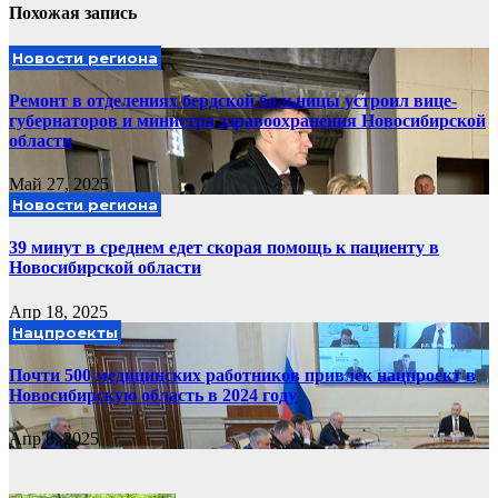
Похожая запись
Новости региона
Ремонт в отделениях бердской больницы устроил вице-
губернаторов и министра здравоохранения Новосибирской
области
Май 27, 2025
Новости региона
39 минут в среднем едет скорая помощь к пациенту в
Новосибирской области
Апр 18, 2025
Нацпроекты
Почти 500 медицинских работников привлек нацпроект в
Новосибирскую область в 2024 году
Апр 8, 2025