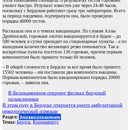
Алла Николаевна сообщила: о результатах тестов горожане
узнают быстро. Результат известен уже через 24-48 часов,
поскольку с Бердском работают сразу три лаборатории. Всего
за период пандемии, подчеркнула она, было проведено
порядка 46000 тестов.
Рассказала они и о темпах вакцинации. По словам Аллы
Дробинской, горожане охотно вакцинируются в будни – до
500 человек в сутки приходит на стационарные пункты – а по
выходным количество желающих резко понижается. Так в
воскресенье пункты посетило 130 горожан, причем первым
компонентом было привито только 66 человек.
– В общей сложности в Бердске за все время было привито
15502 человека – им поставили два компонента вакцины.
Первым компонентом было вакцинировано порядка 20000
горожан, – заявила она.
Навигация
В Белокаменном откроют филиал бердской
поликлиники
по
В этом году в Бердске откроется центр амбулаторной
записям
онкологической помощи
Раздел:
Здравоохранение
Темы:
Бердск
,
Коронавирус