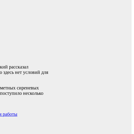
кий рассказал
 здесь нет условий для
риметных сиреневых
 поступило несколько
м работы