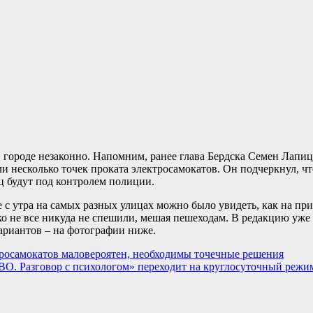
 городе незаконно. Напомним, ранее глава Бердска Семен Лапиц
и несколько точек проката электросамокатов. Он подчеркнул, что
ц будут под контролем полиции.
е с утра на самых разных улицах можно было увидеть, как на п
ко не все никуда не спешили, мешая пешеходам. В редакцию уже
ариантов – на фотографии ниже.
росамокатов маловероятен, необходимы точечные решения
О. Разговор с психологом» переходит на круглосуточный режи