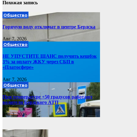
Похожая запись
Общество
Горячую воду отключат в центре Бердска
Авг 7, 2026
Общество
НЕ УПУСТИТЕ ШАНС получить кешбэк
3% за оплату ЖКУ через СБП в
«Платосфере»
Авг 7, 2026
Общество
При температуре +50 градусов работают
водители Бердского АТП
Авг 3, 2026