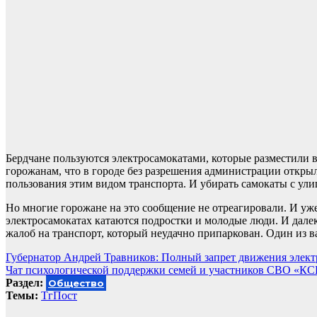
Бердчане пользуются электросамокатами, которые разместили в
горожанам, что в городе без разрешения администрации открыл
пользования этим видом транспорта. И убирать самокаты с ули
Но многие горожане на это сообщение не отреагировали. И уж
электросамокатах катаются подростки и молодые люди. И дале
жалоб на транспорт, который неудачно припаркован. Один из в
Навигация
Губернатор Андрей Травников: Полный запрет движения элект
Чат психологической поддержки семей и участников СВО «КСВ
по
Раздел:
Общество
записям
Темы:
ТгПост