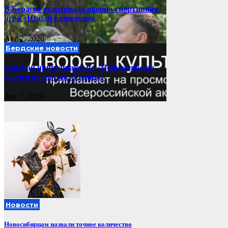
В Бердске стартовала военно-спортивная
игра «Юный разведчик»
Авг 7, 2026
Бердские новости
Бердчан приглашают на «Ночь кино» во
дворец культуры «Родина»
Авг 7, 2026
Новости
Новосибирцам назвали точное количество