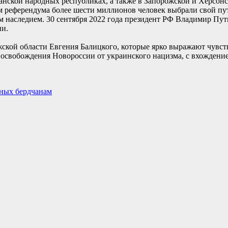
ганской народных республиках, а также в Запорожской и Херсон
 референдума более шести миллионов человек выбрали свой путь
м наследием. 30 сентября 2022 года президент РФ Владимир Пут
ии.
ской области Евгения Балицкого, которые ярко выражают чувст
ь освобождения Новороссии от украинского нацизма, с вхождение
вных бердчанам