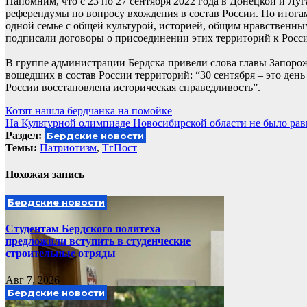
Напомним, что с 23 по 27 сентября 2022 года в Донецкой и Лу
референдумы по вопросу вхождения в состав России. По итогам
одной семье с общей культурой, историей, общим нравственны
подписали договоры о присоединении этих территорий к Росс
В группе администрации Бердска привели слова главы Запорож
вошедших в состав России территорий: “30 сентября – это ден
России восстановлена историческая справедливость”.
Навигация
Котят нашла бердчанка на помойке
На Культурной олимпиаде Новосибирской области не было ра
по
Раздел:
Бердские новости
записям
Темы:
Патриотизм
,
ТгПост
Похожая запись
Бердские новости
Студентам Бердского политеха
предложили вступить в студенческие
строительные отряды
Авг 7, 2026
Бердские новости