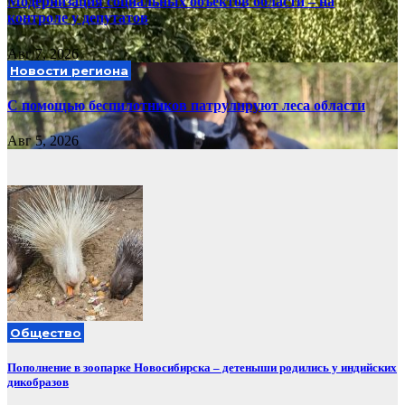
Модернизация социальных объектов области – на
контроле у депутатов
Авг 7, 2026
Новости региона
С помощью беспилотников патрулируют леса области
Авг 5, 2026
Общество
Пополнение в зоопарке Новосибирска – детеныши родились у индийских
дикобразов