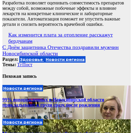
Разработка позволяет оценивать совместимость препаратов
между собой, возможные побочные эффекты и влияние
лекарств на конкретные клинические и лабораторные
показатели. Автоматизация поможет не упустить важные
детали и снизить вероятность врачебной ошибки.
Навигация
Как изменится плата за отопление расскажут
бердчанам
по
С Днём защитника Отечества поздравили мужчин
записям
Новосибирской области
Раздел:
Здоровье
Новости региона
Темы:
ТгПост
Похожая запись
Новости региона
99% новорожденных в Новосибирской области
прикладывают к груди сразу после рождения
Авг 7, 2026
Новости региона