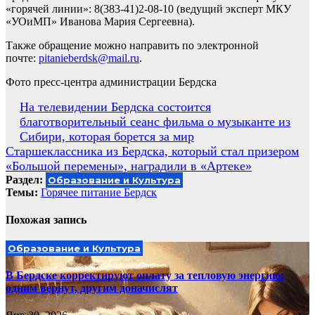
«горячей линии»: 8(383-41)2-08-10 (ведущий эксперт МКУ
«УОиМП» Иванова Мария Сергеевна).
Также обращение можно направить по электронной
почте:
pitanieberdsk@mail.ru
.
Фото пресс-центра администрации Бердска
Навигация
На телевидении Бердска состоится
благотворительный сеанс фильма о музыканте из
по
Сибири, которая борется за мир
записям
Старшеклассника из Бердска, который стал призером
«Большой перемены», наградили в «Артеке»
Раздел:
Образование и Культура
Темы:
Горячее питание Бердск
Похожая запись
Образование и Культура
В Бердске корректируют оплату за тепловую энергию:
одним вернут, другим доначислят