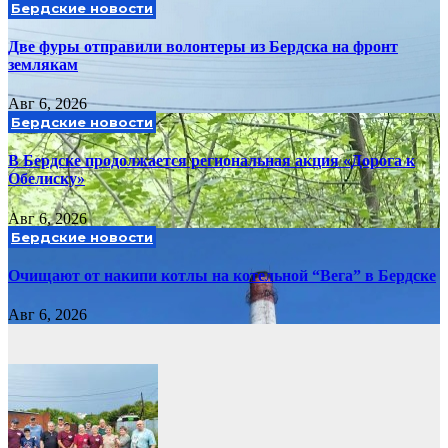
Бердские новости
Две фуры отправили волонтеры из Бердска на фронт
землякам
Авг 6, 2026
Бердские новости
В Бердске продолжается региональная акция «Дорога к
Обелиску»
Авг 6, 2026
Бердские новости
Очищают от накипи котлы на котельной “Вега” в Бердске
Авг 6, 2026