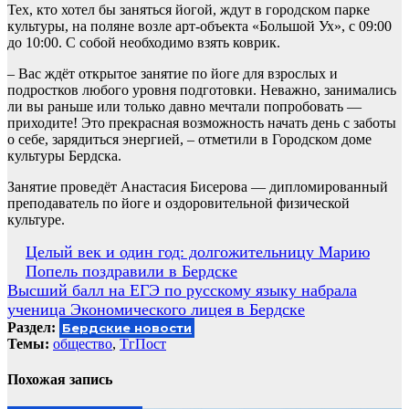
Тех, кто хотел бы заняться йогой, ждут в городском парке
культуры, на поляне возле арт-объекта «Большой Ух», с 09:00
до 10:00. С собой необходимо взять коврик.
– Вас ждёт открытое занятие по йоге для взрослых и
подростков любого уровня подготовки. Неважно, занимались
ли вы раньше или только давно мечтали попробовать —
приходите! Это прекрасная возможность начать день с заботы
о себе, зарядиться энергией, – отметили в Городском доме
культуры Бердска.
Занятие проведёт Анастасия Бисерова — дипломированный
преподаватель по йоге и оздоровительной физической
культуре.
Навигация
Целый век и один год: долгожительницу Марию
Попель поздравили в Бердске
по
Высший балл на ЕГЭ по русскому языку набрала
записям
ученица Экономического лицея в Бердске
Раздел:
Бердские новости
Темы:
общество
,
ТгПост
Похожая запись