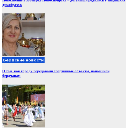
Пополнение в зоопарке Новосибирска – детеныши родились у индийских
дикобразов
Бердские новости
О том, как городу передавали спортивные объекты, напомнили
бердчанам