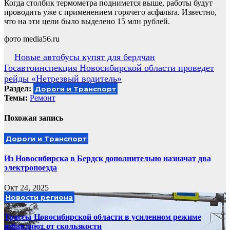
Когда столбик термометра поднимется выше, работы будут
проводить уже с применением горячего асфальта. Известно,
что на эти цели было выделено 15 млн рублей.
фото media56.ru
Навигация
Новые автобусы купят для бердчан
Госавтоинспекция Новосибирской области проведет
по
рейды «Нетрезвый водитель»
записям
Раздел:
Дороги и Транспорт
Темы:
Ремонт
Похожая запись
Дороги и Транспорт
Из Новосибирска в Бердск дополнительно назначат два
электропоезда
Окт 24, 2025
Новости региона
Трассы Новосибирской области в усиленном режиме
избавляют от скользкости