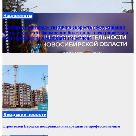
Янв 23, 2025
Нацпроекты
«Экспресс-пригород» увеличил скорость обслуживания
пассажиров при оформлении билетов на электропоезда и
стал образцовым предприятием региона
Ноя 28, 2024
Бердские новости
Строителей Бердска поздравили и наградили за профессионализм