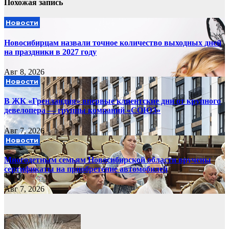
Похожая запись
Новости
Новосибирцам назвали точное количество выходных дней
на праздники в 2027 году
Авг 8, 2026
Новости
В ЖК «Гренландия» впервые клиентские дни от крупного
девелопера — группы компаний «СОЮЗ»
Авг 7, 2026
Новости
Многодетным семьям Новосибирской области вручены
сертификаты на приобретение автомобилей
Авг 7, 2026