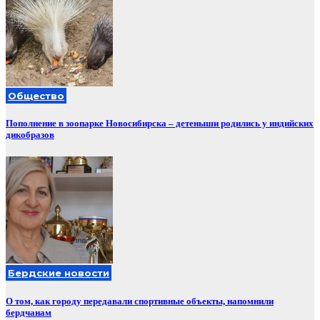
Общество
Пополнение в зоопарке Новосибирска – детеныши родились у индийских
дикобразов
Бердские новости
О том, как городу передавали спортивные объекты, напомнили
бердчанам