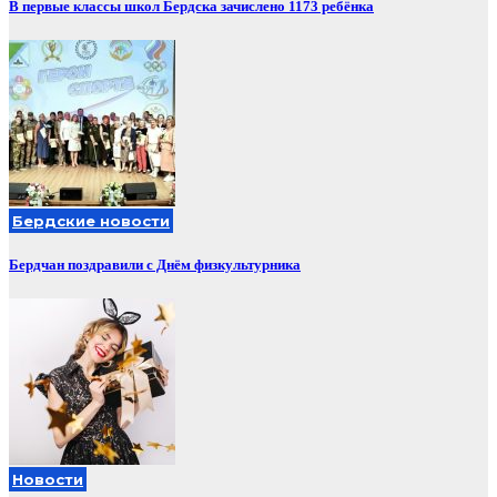
В первые классы школ Бердска зачислено 1173 ребёнка
Бердские новости
Бердчан поздравили с Днём физкультурника
Новости