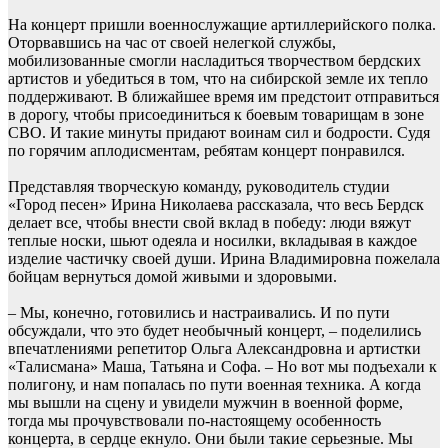
На концерт пришли военнослужащие артиллерийского полка.
Оторвавшись на час от своей нелегкой службы,
мобилизованные смогли насладиться творчеством бердских
артистов и убедиться в том, что на сибирской земле их тепло
поддерживают. В ближайшее время им предстоит отправиться
в дорогу, чтобы присоединиться к боевым товарищам в зоне
СВО. И такие минуты придают воинам сил и бодрости. Судя
по горячим аплодисментам, ребятам концерт понравился.
Представляя творческую команду, руководитель студии
«Город песен» Ирина Николаева рассказала, что весь Бердск
делает все, чтобы внести свой вклад в победу: люди вяжут
теплые носки, шьют одеяла и носилки, вкладывая в каждое
изделие частичку своей души. Ирина Владимировна пожелала
бойцам вернуться домой живыми и здоровыми.
– Мы, конечно, готовились и настраивались. И по пути
обсуждали, что это будет необычный концерт, – поделились
впечатлениями репетитор Ольга Александровна и артистки
«Талисмана» Маша, Татьяна и Софа. – Но вот мы подъехали к
полигону, и нам попалась по пути военная техника. А когда
мы вышли на сцену и увидели мужчин в военной форме,
тогда мы прочувствовали по-настоящему особенность
концерта, в сердце екнуло. Они были такие серьезные. Мы