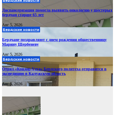
Бердские новости
Диспансеризация помогла выявить онкологию у шестерых
бердчан старше 65 лет
Авг 5, 2026
Бердские новости
Бердчане поздравляют с днем рождения общественницу
Марину Щербеневу
Авг 5, 2026
Бердские новости
Отряд «Кондор-Vега» Бердского политеха отправится в
экспедицию в Калужскую область
Авг 5, 2026