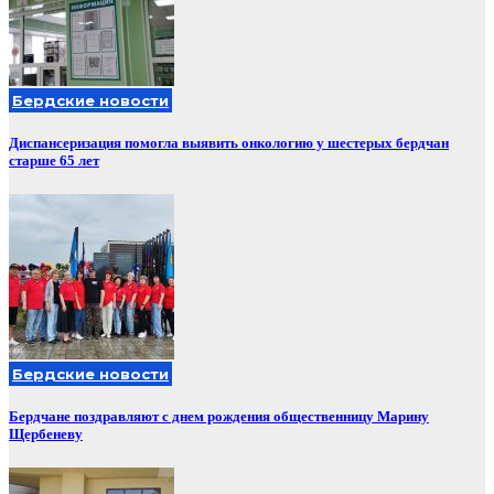
Бердские новости
Диспансеризация помогла выявить онкологию у шестерых бердчан
старше 65 лет
Бердские новости
Бердчане поздравляют с днем рождения общественницу Марину
Щербеневу