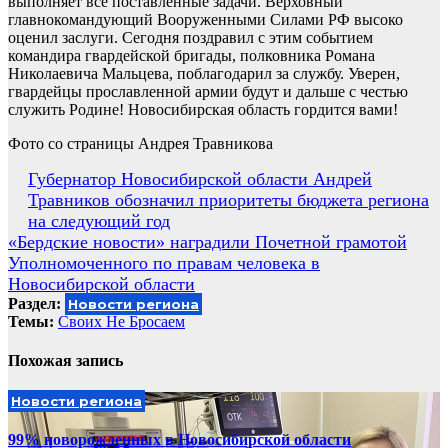
выполняет все поставленные задачи. Верховный
главнокомандующий Вооруженными Силами РФ высоко
оценил заслуги. Сегодня поздравил с этим событием
командира гвардейской бригады, полковника Романа
Николаевича Мальцева, поблагодарил за службу. Уверен,
гвардейцы прославленной армии будут и дальше с честью
служить Родине! Новосибирская область гордится вами!
Фото со страницы Андрея Травникова
Навигация
Губернатор Новосибирской области Андрей
Травников обозначил приоритеты бюджета региона
по
на следующий год
записям
«Бердские новости» наградили Почетной грамотой
Уполномоченного по правам человека в
Новосибирской области
Раздел:
Новости региона
Темы:
Своих Не Бросаем
Похожая запись
Новости региона
99% новорожденных в Новосибирской области