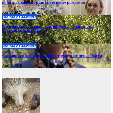
прикладывают к груди сразу после рождения
Авг 7, 2026
Новости региона
Модернизация социальных объектов области – на
контроле у депутатов
Авг 7, 2026
Новости региона
С помощью беспилотников патрулируют леса области
Авг 5, 2026