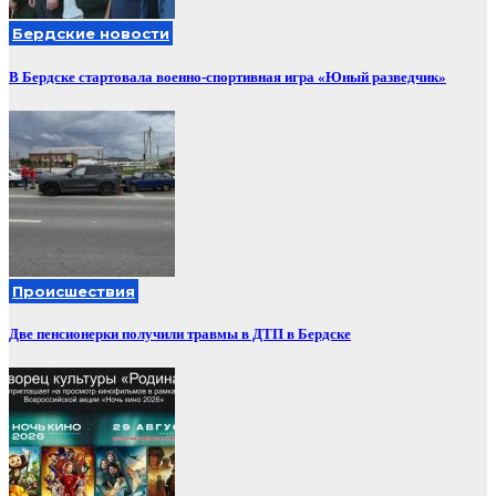
Бердские новости
В Бердске стартовала военно-спортивная игра «Юный разведчик»
Происшествия
Две пенсионерки получили травмы в ДТП в Бердске