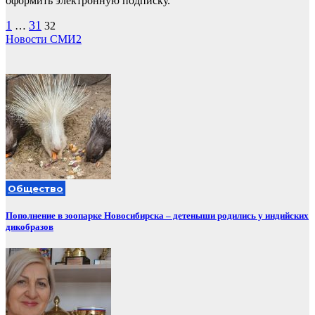
оформить электронную подписку.
Пагинация
1
31
…
32
Новости СМИ2
записей
Общество
Пополнение в зоопарке Новосибирска – детеныши родились у индийских
дикобразов