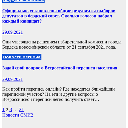
Официально установлены общие результаты выборов
депутатов в бердский совет. Сколько голосов набрал
каждый кандидат?
29.09.2021
Они утверждены решением избирательной комиссии города
Бердска новосибирской области от 21 сентября 2021 года.
Новости региона
Задай свой вопрос о Всероссийской переписи населения
29.09.2021
Как пройти перепись онлайн? Где находится ближайший
переписной участок? На эти и другие вопросы о
Всероссийской переписи легко получить ответ…
Пагинация
1
3
21
2
…
Новости СМИ2
записей