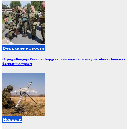
Бердские новости
Отряд «Кондор-Vега» из Бердска приступит к поиску погибших бойцов с
боевым настроем
Новости