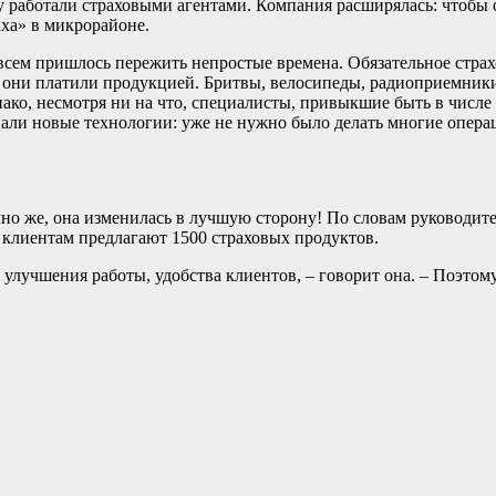
ву работали страховыми агентами. Компания расширялась: чтобы
ха» в микрорайоне.
, всем пришлось пережить непростые времена. Обязательное страх
 они платили продукцией. Бритвы, велосипеды, радиоприемники
ако, несмотря ни на что, специалисты, привыкшие быть в числ
ивали новые технологии: уже не нужно было делать многие опер
но же, она изменилась в лучшую сторону! По словам руководите
клиентам предлагают 1500 страховых продуктов.
улучшения работы, удобства клиентов, – говорит она. – Поэтом