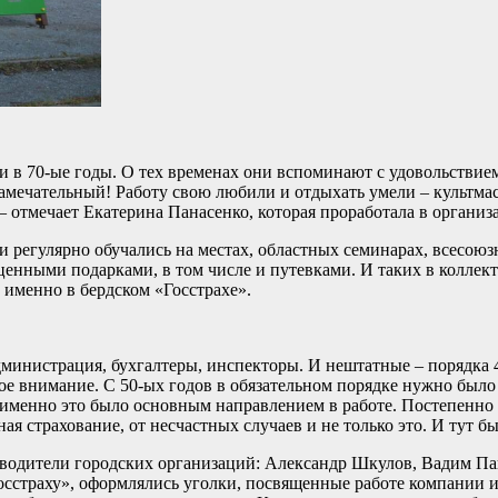
 в 70-ые годы. О тех временах они вспоминают с удовольствием
замечательный! Работу свою любили и отдыхать умели – культмас
– отмечает Екатерина Панасенко, которая проработала в организа
ки регулярно обучались на местах, областных семинарах, всесою
енными подарками, в том числе и путевками. И таких в коллект
 именно в бердском «Госстрахе».
дминистрация, бухгалтеры, инспекторы. И нештатные – порядка 4
е внимание. С 50-ых годов в обязательном порядке нужно было 
 именно это было основным направлением в работе. Постепенно
ая страхование, от несчастных случаев и не только это. И тут бы
водители городских организаций: Александр Шкулов, Вадим Па
осстраху», оформлялись уголки, посвященные работе компании и