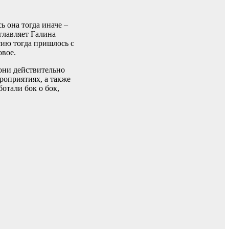
ь она тогда иначе –
главляет Галина
сию тогда пришлось с
овое.
они действительно
роприятиях, а также
отали бок о бок,