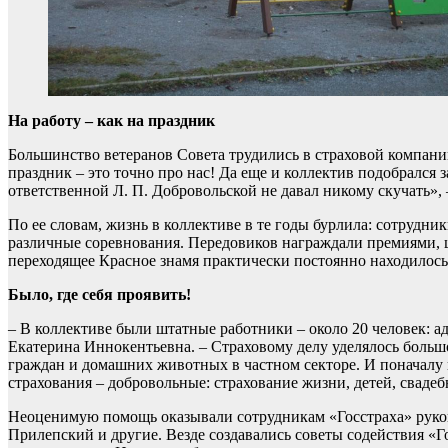
На работу – как на праздник
Большинство ветеранов Совета трудились в страховой компании
праздник – это точно про нас! Да еще и коллектив подобрался 
ответственной Л. П. Добровольской не давал никому скучать», 
По ее словам, жизнь в коллективе в те годы бурлила: сотрудни
различные соревнования. Передовиков награждали премиями, ц
переходящее Красное знамя практически постоянно находилось
Было, где себя проявить!
– В коллективе были штатные работники – около 20 человек: а
Екатерина Иннокентьевна. – Страховому делу уделялось большо
граждан и домашних животных в частном секторе. И поначалу
страхования – добровольные: страхование жизни, детей, свадебн
Неоценимую помощь оказывали сотрудникам «Госстраха» руко
Прилепский и другие. Везде создавались советы содействия «Г